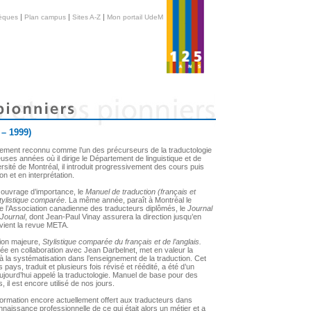
|
|
|
hèques
Plan campus
Sites A-Z
Mon portail UdeM
 – 1999)
ement reconnu comme l’un des précurseurs de la traductologie
es années où il dirige le Département de linguistique et de
sité de Montréal, il introduit progressivement des cours puis
 et en interprétation.
r ouvrage d’importance, le
Manuel de traduction (français et
stylistique comparée
. La même année, paraît à Montréal le
e l’Association canadienne des traducteurs diplômés, le
Journal
 Journal
, dont Jean-Paul Vinay assurera la direction jusqu’en
evient la revue META.
ion majeure,
Stylistique comparée du français et de l’anglais.
gée en collaboration avec Jean Darbelnet, met en valeur la
 à la systématisation dans l’enseignement de la traduction. Cet
pays, traduit et plusieurs fois révisé et réédité, a été d’un
 aujourd’hui appelé la traductologie. Manuel de base pour des
 il est encore utilisé de nos jours.
ormation encore actuellement offert aux traducteurs dans
nnaissance professionnelle de ce qui était alors un métier et a