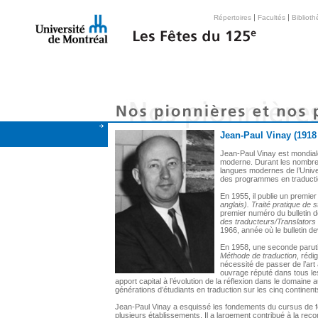
|
|
Répertoires
Facultés
Bibliot
Jean-Paul Vinay (1918
Jean-Paul Vinay est mondial
moderne. Durant les nombreus
langues modernes de l’Univer
des programmes en traduction
En 1955, il publie un premie
anglais). Traité pratique de 
premier numéro du bulletin d
des traducteurs/Translators
1966, année où le bulletin d
En 1958, une seconde parut
Méthode de traduction
, rédi
nécessité de passer de l’art
ouvrage réputé dans tous les 
apport capital à l’évolution de la réflexion dans le domaine
générations d’étudiants en traduction sur les cinq continents,
Jean-Paul Vinay a esquissé les fondements du cursus de f
plusieurs établissements. Il a largement contribué à la reco