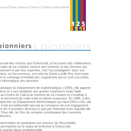
|
|
|
hèques
Plan campus
Sites A-Z
Mon portail UdeM
re normal des choses que l'Université, à l'occasion des célébrations
rsaire de sa création, honore des hommes et des femmes qui,
vouement et par leur expertise, l'ont "accompagnée" dans son
èce, en l'occurrence, est celui de Dame Lucille Roy dont toute
dans le voisinage immédiat des organismes qui se sont succédés
nt informatique des données.
tatistique du Département de mathématiques (1959), elle apporte
rre et à ses étudiants aux grades supérieurs toute l'aide
e au Centre de Calcul au moment de sa création et s'emploie à
le personnel de cette unité en pleine expansion. En 1966, à titre
 direction du Département d'informatique qui vient d'être créé, elle
t à fait exceptionnelle tant par la constance de son engagement
ec les 8 premiers directeurs) que par l'intensité avec laquelle elle
 Pour elle, les fins de semaine constituaient des moments
dossiers.
 universitaire en participant aux travaux de l'Assemblée
ermanent sur le statut de la femme à l'Université.
 grande figure institutionnelle.