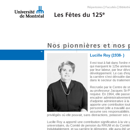
|
|
Répertoires
Facultés
Bibliot
Lucille Roy (1938- )
Il est tout à fait dans l'ord
qui marquent le 125e annive
par leur labeur, par leur dé
développement. Le cas d'esp
la carrière s'est déroulée 
dans le secteur du traiteme
Recrutée par le Centre de s
au professeur Jacques St-Pie
requise. En 1964, elle pass
encadrer administrativement 
d'adjointe administrative à la
apporte une contribution tou
personnel (elle a travaillé av
assume ses responsabilités.
privilégiés où elle pouvait, sans distractions, potasser ses 
Lucille Roy a apporté une contribution significative à la vie
universitaire, du Comité de pension du RRUM et du Comité p
Indubitablement, et sa carrière le démontre, elle aura été une