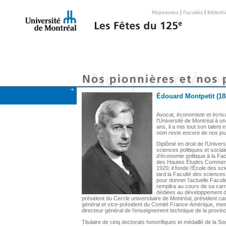
|
|
Répertoires
Facultés
Bibliot
Édouard Montpetit (18
Avocat, économiste et écriva
l’Université de Montréal à u
ans, il a mis tout son talent 
nom reste encore de nos jou
Diplômé en droit de l’Univers
sciences politiques et socia
d’économie politique à la Fac
des Hautes Études Commerci
1920, il fonde l’École des s
tard la Faculté des sciences
pour donner l’actuelle Facult
remplira au cours de sa carr
dédiées au développement de
président du Cercle universitaire de Montréal, président can
général et vice-président du Comité France-Amérique, mem
directeur général de l’enseignement technique de la provin
Titulaire de cinq doctorats honorifiques et médaillé de la 