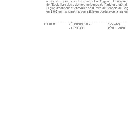
à maintes reprises par la France et la Belgique. Il a notamm
de l’École libre des sciences politiques de Paris et a été fait
Légion d’honneur et chevalier de l’Ordre de Léopold de Belg
en 1967 un monument à son effigie en bordure de la rue qu