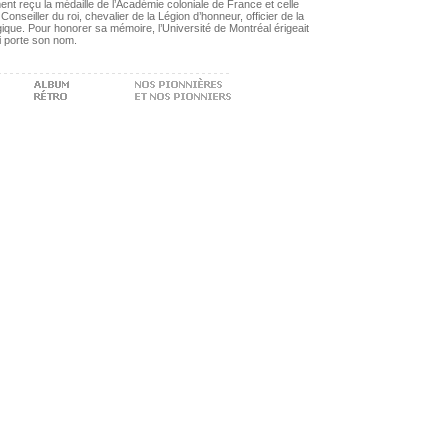
ent reçu la médaille de l’Académie coloniale de France et celle
 Conseiller du roi, chevalier de la Légion d’honneur, officier de la
ique. Pour honorer sa mémoire, l’Université de Montréal érigeait
i porte son nom.