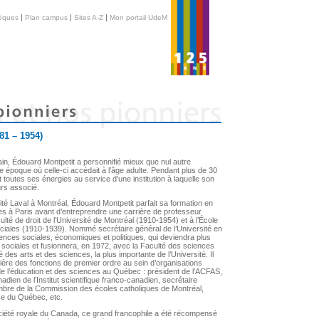
|
|
|
hèques
Plan campus
Sites A-Z
Mon portail UdeM
81 – 1954)
in, Édouard Montpetit a personnifié mieux que nul autre
ne époque où celle-ci accédait à l’âge adulte. Pendant plus de 30
et toutes ses énergies au service d’une institution à laquelle son
rs associé.
ité Laval à Montréal, Édouard Montpetit parfait sa formation en
les à Paris avant d’entreprendre une carrière de professeur
ulté de droit de l’Université de Montréal (1910-1954) et à l’École
ales (1910-1939). Nommé secrétaire général de l’Université en
ciences sociales, économiques et politiques, qui deviendra plus
 sociales et fusionnera, en 1972, avec la Faculté des sciences
é des arts et des sciences, la plus importante de l’Université. Il
ière des fonctions de premier ordre au sein d’organisations
 l’éducation et des sciences au Québec : président de l’ACFAS,
adien de l’Institut scientifique franco-canadien, secrétaire
bre de la Commission des écoles catholiques de Montréal,
ce du Québec, etc.
Société royale du Canada, ce grand francophile a été récompensé