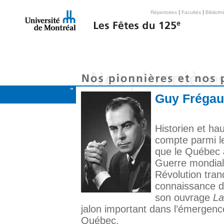
|
|
Répertoires
Facultés
Bibliot
Guy Frégaul
Historien et ha
compte parmi le
que le Québec 
Guerre mondiale
Révolution tranq
connaissance de
son ouvrage
La
jalon important dans l’émergenc
Québec.